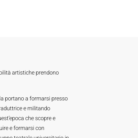
bilità artistiche prendono
la portano a formarsi presso
raduttrice e militando
quest’epoca che scopre e
guire e formarsi con
uppo teatrale universitario in